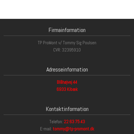
​Firmainformation
TP ProMont v/ Tommy Sig Poulsen
CVR: 32395910
Adresseinformation
Blåhøjvej 44
6933 Kibæk
Kontaktinformation
Telefon:
22 63 75 4​
3
E-mail:
tommy@tp-promont.dk