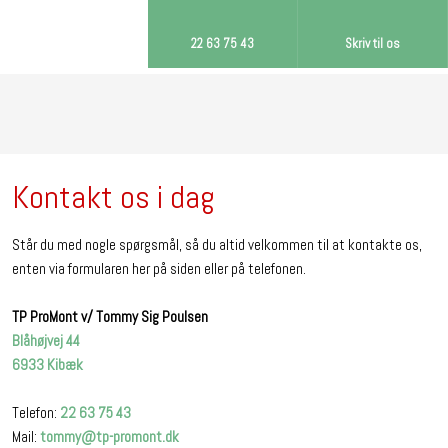
22 63 75 43​
Skriv til os​
Kontakt os i dag​
Står du med nogle spørgsmål, så du altid velkommen til at kontakte os,
enten via formularen her på siden eller på telefonen.
TP ProMont v/ ​Tommy Sig Poulsen
Blåhøjvej 44
6933 Kibæk
Telefon:
22 63 75 43
Mail:
tommy@tp-promont.dk